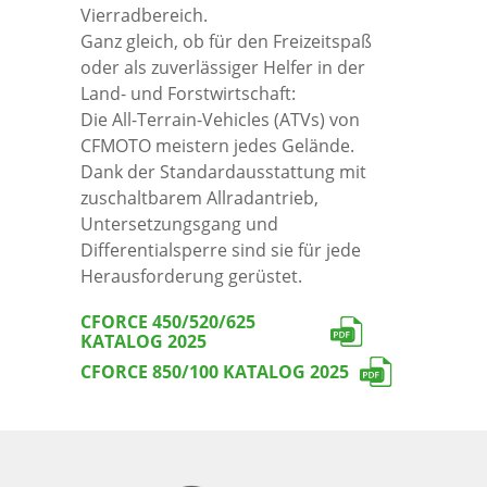
Vierradbereich.
Ganz gleich, ob für den Freizeitspaß
Graphik Kits
AGB
Can-Am | BRP SSV MY25
oder als zuverlässiger Helfer in der
Land- und Forstwirtschaft:
Geschenkgutscheine
Impressum
Can-Am | BRP SSV MY26
Die All-Terrain-Vehicles (ATVs) von
CFMOTO meistern jedes Gelände.
Dank der Standardausstattung mit
Ebay-Shop
CFMOTO
zuschaltbarem Allradantrieb,
Untersetzungsgang und
Kawasaki SSV
Differentialsperre sind sie für jede
Herausforderung gerüstet.
KYMCO SSV
CFORCE 450/520/625
KATALOG 2025
CFORCE 850/100 KATALOG 2025
Yamaha SSV
Ruffian E-Bikes